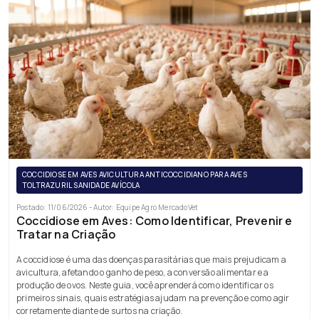
COCCIDIOSE EM AVES AVICULTURA ANTICOCCIDIANO PARA AVES
TOLTRAZURIL SANIDADE AVÍCOLA
Postado: 11/06/2026 - Autor: Equipe Agro MercadoVet
Coccidiose em Aves: Como Identificar, Prevenir e
Tratar na Criação
A coccidiose é uma das doenças parasitárias que mais prejudicam a
avicultura, afetando o ganho de peso, a conversão alimentar e a
produção de ovos. Neste guia, você aprenderá como identificar os
primeiros sinais, quais estratégias ajudam na prevenção e como agir
corretamente diante de surtos na criação.