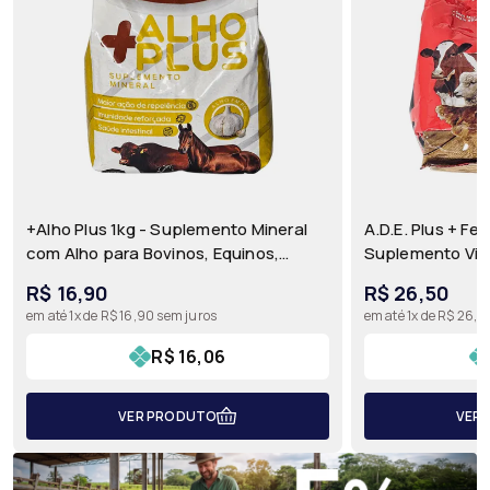
+Alho Plus 1kg - Suplemento Mineral
A.D.E. Plus + Fe
com Alho para Bovinos, Equinos,
Suplemento Vita
Ovinos, Caprinos, Aves e Suínos |
Ferro para Bovin
R$ 16,90
R$ 26,50
Agronese
Aves | Agronese
em até 1x de R$ 16,90 sem juros
em até 1x de R$ 26,5
R$ 16,06
VER PRODUTO
VER