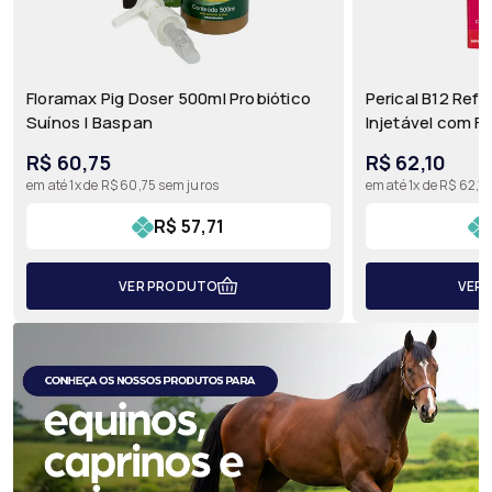
Floramax Pig Doser 500ml Probiótico
Perical B12 Ref
Suínos | Baspan
Injetável com F
para Bovinos, Eq
R$ 60,75
R$ 62,10
em até 1x de R$ 60,75 sem juros
em até 1x de R$ 62,1
R$ 57,71
VER PRODUTO
VER