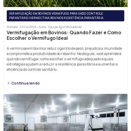
VERMIFUGAÇÃO EM BOVINOS VERMÍFUGO PARA GADO CONTROLE
PARASITÁRIO IVERMECTINA BOVINOS RESISTÊNCIA PARASITÁRIA
Postado: 01/04/2026 - Autor: Equipe Agro MercadoVet
Vermifugação em Bovinos: Quando Fazer e Como
Escolher o Vermífugo Ideal
A verminose em bovinos reduz o ganho de peso, prejudica a imunidade
e compromete a produtividade do rebanho. Neste guia, você aprenderá
quando vermifugar, como escolher o vermífugo adequado e quais
estratégias ajudam a reduzir a resistência parasitária e aumentar a
eficiência do controle sanitário.
Continue lendo