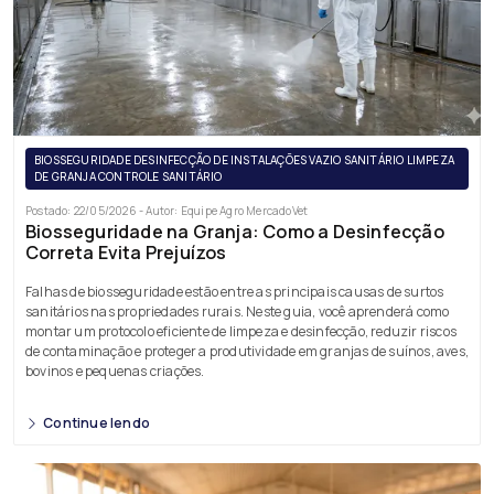
BIOSSEGURIDADE DESINFECÇÃO DE INSTALAÇÕES VAZIO SANITÁRIO LIMPEZA
DE GRANJA CONTROLE SANITÁRIO
Postado: 22/05/2026 - Autor: Equipe Agro MercadoVet
Biosseguridade na Granja: Como a Desinfecção
Correta Evita Prejuízos
Falhas de biosseguridade estão entre as principais causas de surtos
sanitários nas propriedades rurais. Neste guia, você aprenderá como
montar um protocolo eficiente de limpeza e desinfecção, reduzir riscos
de contaminação e proteger a produtividade em granjas de suínos, aves,
bovinos e pequenas criações.
Continue lendo