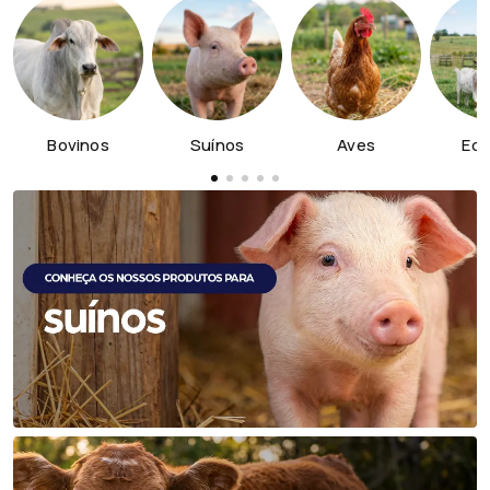
Bovinos
Suínos
Aves
Equ
Capr
Ov