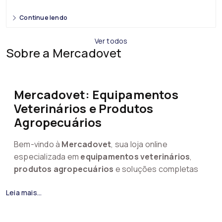
Continue lendo
Ver todos
Sobre a Mercadovet
Mercadovet: Equipamentos
Veterinários e Produtos
Agropecuários
Bem-vindo à
Mercadovet
, sua loja online
especializada em
equipamentos veterinários
,
produtos agropecuários
e soluções completas
para o
agronegócio
.
Leia mais...
Na Mercadovet você encontra equipamentos para
manejo animal, identificação animal, inseminação