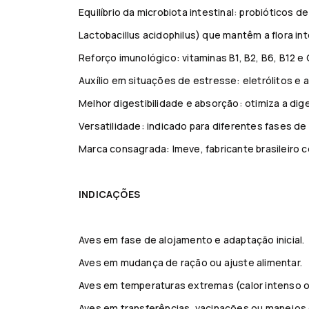
Equilíbrio da microbiota intestinal: probióticos d
Lactobacillus acidophilus) que mantêm a flora i
Reforço imunológico: vitaminas B1, B2, B6, B12 
Auxílio em situações de estresse: eletrólitos e 
Melhor digestibilidade e absorção: otimiza a di
Versatilidade: indicado para diferentes fases d
Marca consagrada: Imeve, fabricante brasileiro 
INDICAÇÕES
Aves em fase de alojamento e adaptação inicial.
Aves em mudança de ração ou ajuste alimentar.
Aves em temperaturas extremas (calor intenso ou
Aves em transferências, vacinações ou manejos