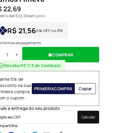
$ 22,69
té 1x de
R$ 22,69
sem juros
R$ 21,56
5% OFF no PIX
s formas de pagamento
+
COMPRAR
Receba R$ 1,13 de Cashback
anhe 5% de
esconto na sua
PRIMEIRACOMPRA
Copiar
rimeira compra
om o cupom:
ule a entrega do seu produto
Calcular
partilhe: