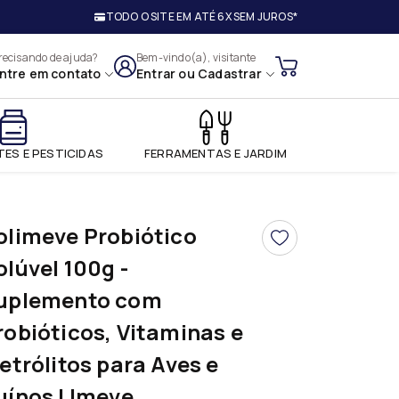
TODO O SITE EM ATÉ 6X SEM JUROS*
ios Ltda
recisando de ajuda?
Bem-vindo(a), visitante
ntre em contato
Entrar
ou
Cadastrar
ES E PESTICIDAS
FERRAMENTAS E JARDIM
olimeve Probiótico
olúvel 100g -
uplemento com
robióticos, Vitaminas e
letrólitos para Aves e
uínos | Imeve