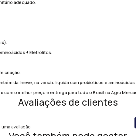
nitário adequado.
ix).
Aminoácidos + Eletrólitos.
e criação.
ambém da Imeve, na versão líquida com probióticos e aminoácidos 
ve
com o melhor preço e entrega para todo o Brasil na Agro Merca
Avaliações de clientes
r uma avaliação.
Você também pode gostar