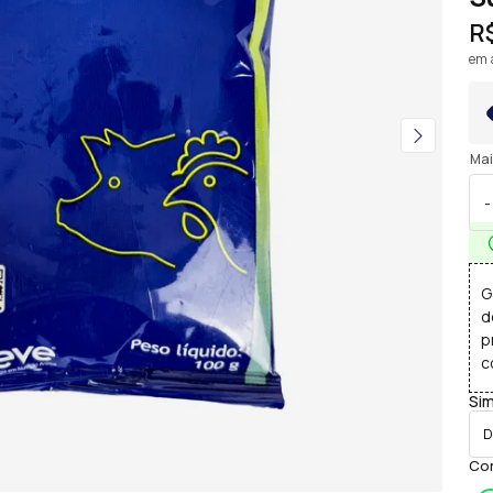
R
em a
Mai
-
G
d
p
c
Sim
Com