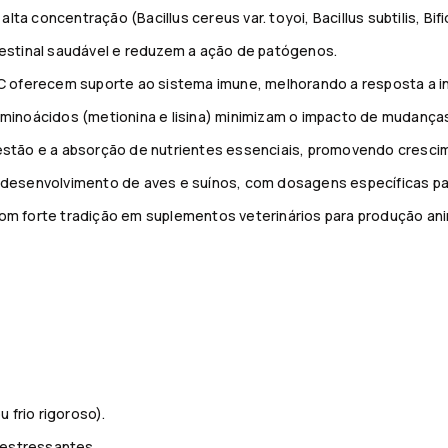
e alta concentração (Bacillus cereus var. toyoi, Bacillus subtilis, 
ntestinal saudável e reduzem a ação de patógenos.
e C oferecem suporte ao sistema imune, melhorando a resposta a i
aminoácidos (metionina e lisina) minimizam o impacto de mudanças
gestão e a absorção de nutrientes essenciais, promovendo cresci
e desenvolvimento de aves e suínos, com dosagens específicas pa
com forte tradição em suplementos veterinários para produção ani
 frio rigoroso).
 estressantes.