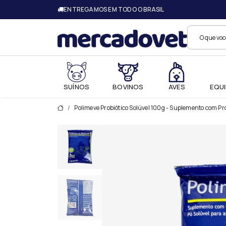
ENTREGAMOS EM TODO O BRASIL
Merc
SUÍNOS
BOVINOS
AVES
EQUI
Polimeve Probiótico Solúvel 100g - Suplemento com Prob