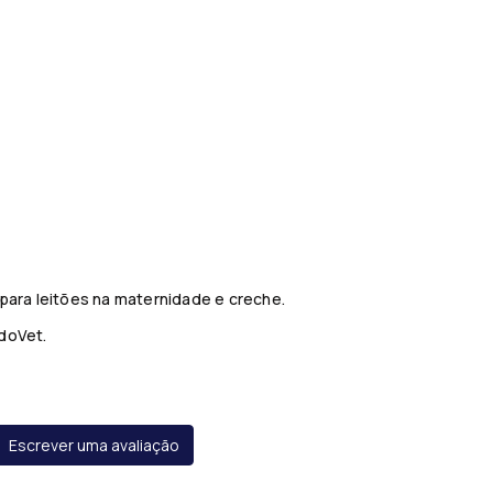
para leitões na maternidade e creche.
doVet.
Escrever uma avaliação