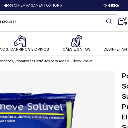
5% OFF EM PAGAMENTOS NO PIX
adovet Produtos Agroveterinár
P
E
NOS, CAPRINOS E OVINOS
CÃES E GATOS
DESINFETANT
ióticos, Vitaminas e Eletrólitos para Aves e Suínos | Imeve
P
S
S
P
E
S