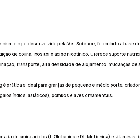
remium em pó desenvolvido pela
Vet Science
, formulado à base d
ição de colina, inositol e ácido nicotínico. Oferece suporte nutr
inação, transporte, alta densidade de alojamento, mudanças de 
prática e ideal para granjas de pequeno e médio porte, criadores
galos índios, asiáticos), pombos e aves ornamentais.
eada de aminoácidos (L-Glutamina e DL-Metionina) e vitaminas do c