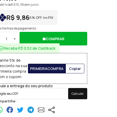
té 1x de
R$ 10,38
sem juros
R$ 9,86
5% OFF no PIX
s formas de pagamento
+
COMPRAR
Receba R$ 0,52 de Cashback
anhe 5% de
esconto na sua
PRIMEIRACOMPRA
Copiar
rimeira compra
om o cupom:
ule a entrega do seu produto
Calcular
partilhe: