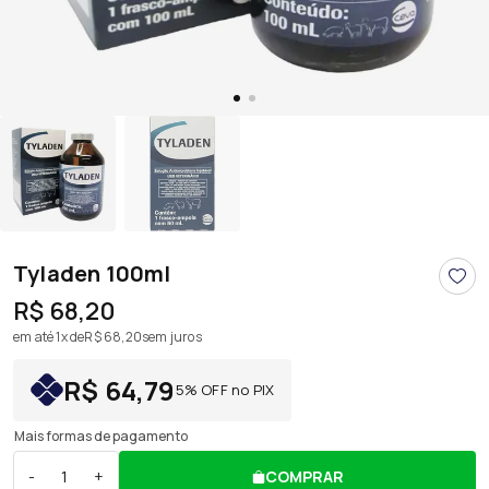
Tyladen 100ml
R$ 68,20
em até 1x de
R$ 68,20
sem juros
R$ 64,79
5% OFF no PIX
Mais formas de pagamento
-
+
COMPRAR