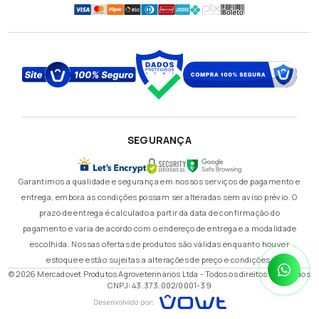
SEGURANÇA
Garantimos a qualidade e segurança em nossos serviços de pagamento e
entrega, embora as condições possam ser alteradas sem aviso prévio. O
prazo de entrega é calculado a partir da data de confirmação do
pagamento e varia de acordo com o endereço de entrega e a modalidade
escolhida. Nossas ofertas de produtos são válidas enquanto houver
estoque e estão sujeitas a alterações de preço e condições.
© 2026 Mercadovet Produtos Agroveterinários Ltda - Todos os direitos reservados
CNPJ: 43.373.002/0001-39