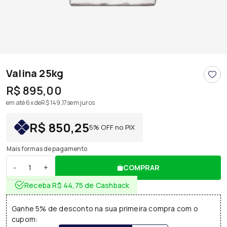
Valina 25kg
R$ 895,00
em até 6x de
R$ 149,17
sem juros
R$ 850,25
5% OFF no PIX
Mais formas de pagamento
-
+
COMPRAR
Receba R$ 44,75 de Cashback
Ganhe 5% de desconto na sua primeira compra com o
cupom: