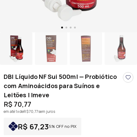
DBI Líquido NF Sui 500ml — Probiótico
com Aminoácidos para Suínos e
Leitões | Imeve
R$ 70,77
em até 1x de
R$ 70,77
sem juros
R$ 67,23
5% OFF no PIX