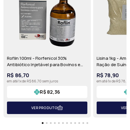
Roflin 100ml - Florfenicol 30%
Lisina 1kg - Ami
Antibiótico Injetável para Bovinos e
Ração de Suínos
Suínos | Agener União
MercadoVet
R$ 86,70
R$ 78,90
em até 1x de R$ 86,70 sem juros
em até 1x de R$ 78,9
R$ 82,36
VER PRODUTO
VER