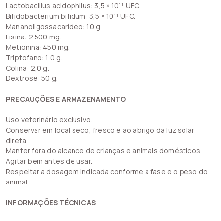
Lactobacillus acidophilus: 3,5 × 10¹¹ UFC.
Bifidobacterium bifidum: 3,5 × 10¹¹ UFC.
Mananoligossacarídeo: 10 g.
Lisina: 2.500 mg.
Metionina: 450 mg.
Triptofano: 1,0 g.
Colina: 2,0 g.
Dextrose: 50 g.
PRECAUÇÕES E ARMAZENAMENTO
Uso veterinário exclusivo.
Conservar em local seco, fresco e ao abrigo da luz solar
direta.
Manter fora do alcance de crianças e animais domésticos.
Agitar bem antes de usar.
Respeitar a dosagem indicada conforme a fase e o peso do
animal.
INFORMAÇÕES TÉCNICAS