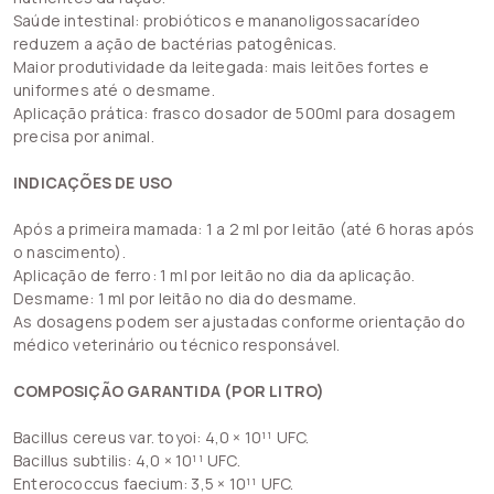
Saúde intestinal: probióticos e mananoligossacarídeo
reduzem a ação de bactérias patogênicas.
Maior produtividade da leitegada: mais leitões fortes e
uniformes até o desmame.
Aplicação prática: frasco dosador de 500ml para dosagem
precisa por animal.
INDICAÇÕES DE USO
Após a primeira mamada: 1 a 2 ml por leitão (até 6 horas após
o nascimento).
Aplicação de ferro: 1 ml por leitão no dia da aplicação.
Desmame: 1 ml por leitão no dia do desmame.
As dosagens podem ser ajustadas conforme orientação do
médico veterinário ou técnico responsável.
COMPOSIÇÃO GARANTIDA (POR LITRO)
Bacillus cereus var. toyoi: 4,0 × 10¹¹ UFC.
Bacillus subtilis: 4,0 × 10¹¹ UFC.
Enterococcus faecium: 3,5 × 10¹¹ UFC.