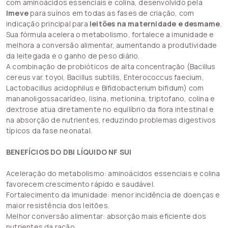
com aminoácidos essenciais e colina, desenvolvido pela
Imeve
para suínos em todas as fases de criação, com
indicação principal para
leitões na maternidade e desmame
.
Sua fórmula acelera o metabolismo, fortalece a imunidade e
melhora a conversão alimentar, aumentando a produtividade
da leitegada e o ganho de peso diário.
A combinação de probióticos de alta concentração (Bacillus
cereus var. toyoi, Bacillus subtilis, Enterococcus faecium,
Lactobacillus acidophilus e Bifidobacterium bifidum) com
mananoligossacarídeo, lisina, metionina, triptofano, colina e
dextrose atua diretamente no equilíbrio da flora intestinal e
na absorção de nutrientes, reduzindo problemas digestivos
típicos da fase neonatal.
BENEFÍCIOS DO DBI LÍQUIDO NF SUI
Aceleração do metabolismo: aminoácidos essenciais e colina
favorecem crescimento rápido e saudável.
Fortalecimento da imunidade: menor incidência de doenças e
maior resistência dos leitões.
Melhor conversão alimentar: absorção mais eficiente dos
nutrientes da ração.