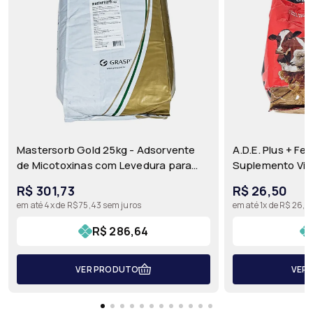
Mastersorb Gold 25kg - Adsorvente
A.D.E. Plus + Fe
de Micotoxinas com Levedura para
Suplemento Vita
Aves, Suínos, Bovinos e Pets | Grasp
Ferro para Bovin
R$ 301,73
R$ 26,50
Aves | Agronese
em até 4x de R$ 75,43 sem juros
em até 1x de R$ 26,5
R$ 286,64
VER PRODUTO
VER