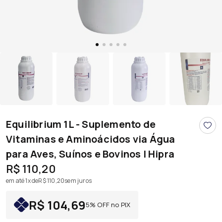
Equilibrium 1L - Suplemento de
Vitaminas e Aminoácidos via Água
para Aves, Suínos e Bovinos | Hipra
R$ 110,20
em até 1x de
R$ 110,20
sem juros
R$ 104,69
5% OFF no PIX