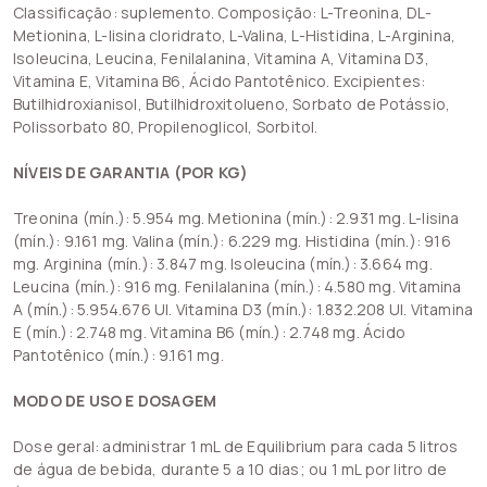
Classificação: suplemento. Composição: L-Treonina, DL-
Metionina, L-lisina cloridrato, L-Valina, L-Histidina, L-Arginina,
Isoleucina, Leucina, Fenilalanina, Vitamina A, Vitamina D3,
Vitamina E, Vitamina B6, Ácido Pantotênico. Excipientes:
Butilhidroxianisol, Butilhidroxitolueno, Sorbato de Potássio,
Polissorbato 80, Propilenoglicol, Sorbitol.
NÍVEIS DE GARANTIA (POR KG)
Treonina (mín.): 5.954 mg. Metionina (mín.): 2.931 mg. L-lisina
(mín.): 9.161 mg. Valina (mín.): 6.229 mg. Histidina (mín.): 916
mg. Arginina (mín.): 3.847 mg. Isoleucina (mín.): 3.664 mg.
Leucina (mín.): 916 mg. Fenilalanina (mín.): 4.580 mg. Vitamina
A (mín.): 5.954.676 UI. Vitamina D3 (mín.): 1.832.208 UI. Vitamina
E (mín.): 2.748 mg. Vitamina B6 (mín.): 2.748 mg. Ácido
Pantotênico (mín.): 9.161 mg.
MODO DE USO E DOSAGEM
Dose geral: administrar 1 mL de Equilibrium para cada 5 litros
de água de bebida, durante 5 a 10 dias; ou 1 mL por litro de