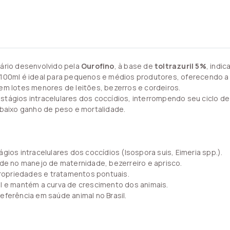
nário desenvolvido pela
Ourofino
, à base de
toltrazuril 5%
, indi
 100ml é ideal para pequenos e médios produtores, oferecendo a 
em lotes menores de leitões, bezerros e cordeiros.
stágios intracelulares dos coccídios, interrompendo seu ciclo d
 baixo ganho de peso e mortalidade.
gios intracelulares dos coccídios (Isospora suis, Eimeria spp.).
ade no manejo de maternidade, bezerreiro e aprisco.
opriedades e tratamentos pontuais.
al e mantém a curva de crescimento dos animais.
eferência em saúde animal no Brasil.