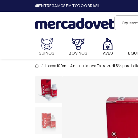
ENTREGAMOS EM TODO O BRASIL
Merc
SUÍNOS
BOVINOS
AVES
EQUI
Isocox 100ml - Anticoccidiano Toltrazuril 5% para Leit