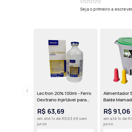
Seja o primeiro a escreve
Lectron 20% 100ml - Ferro
Alimentador 
Dextrano Injetável para
Balde Mamad
Prevenção da Anemia
Bicos para 
R$ 63,69
R$ 91,06
Ferropriva em Leitões |
de Bezerros, 
em até 1x de R$ 63,69 sem
em até 1x de R
Virbac
Caprinos | B
juros
juros