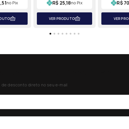
,51
R$ 25,18
R$ 70
no Pix
no Pix
ODUTO
VER PRODUTO
VER PR
adastre-se na nossa Newslett
de desconto direto no seu e-mail