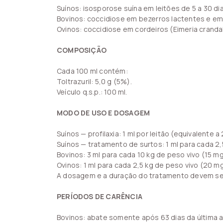
Suínos: isosporose suína em leitões de 5 a 30 dia
Bovinos: coccidiose em bezerros lactentes e em re
Ovinos: coccidiose em cordeiros (Eimeria crandalli
COMPOSIÇÃO
Cada 100 ml contém:
Toltrazuril: 5,0 g (5%).
Veículo q.s.p.: 100 ml.
MODO DE USO E DOSAGEM
Suínos — profilaxia: 1 ml por leitão (equivalente a 2
Suínos — tratamento de surtos: 1 ml para cada 2,
Bovinos: 3 ml para cada 10 kg de peso vivo (15 mg/
Ovinos: 1 ml para cada 2,5 kg de peso vivo (20 mg/
A dosagem e a duração do tratamento devem seg
PERÍODOS DE CARÊNCIA
Bovinos: abate somente após 63 dias da última 