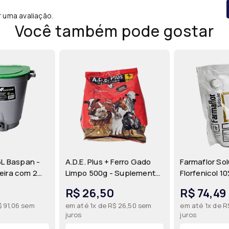
r uma avaliação.
Você também pode gostar
5L Baspan -
A.D.E. Plus + Ferro Gado
Farmaflor So
eira com 2
Limpo 500g - Suplemento
Florfenicol 1
Amamentação
Vitamínico (A, D, E) com
Oral para Ave
R$ 26,50
R$ 74,49
Ovinos e
Ferro para Bovinos,
Farmabase
$ 91,06 sem
em até 1x de R$ 26,50 sem
em até 1x de R
aspan
Equinos, Ovinos e Aves |
juros
juros
Agronese