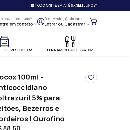
TODO O SITE EM ATÉ 6X SEM JUROS*
ios Ltda
recisando de ajuda?
Bem-vindo(a), visitante
ntre em contato
Entrar
ou
Cadastrar
ES E PESTICIDAS
FERRAMENTAS E JARDIM
socox 100ml -
nticoccidiano
oltrazuril 5% para
eitões, Bezerros e
ordeiros | Ourofino
$ 88,50