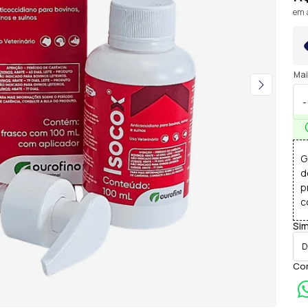
em a
Mai
-
G
d
p
c
Sim
Com