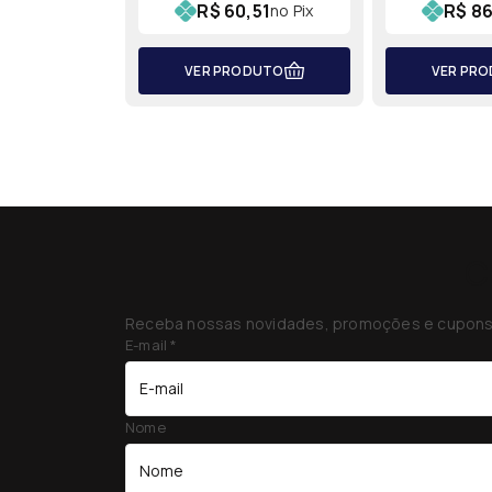
R$ 60,51
R$ 86
no Pix
VER PRODUTO
VER PR
C
Receba nossas novidades, promoções e cupons 
E-mail
*
Nome