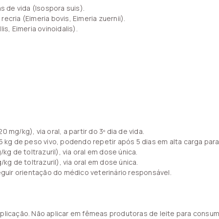
s de vida (Isospora suis).
cria (Eimeria bovis, Eimeria zuernii).
s, Eimeria ovinoidalis).
0 mg/kg), via oral, a partir do 3º dia de vida.
5 kg de peso vivo, podendo repetir após 5 dias em alta carga paras
kg de toltrazuril), via oral em dose única.
kg de toltrazuril), via oral em dose única.
uir orientação do médico veterinário responsável.
aplicação. Não aplicar em fêmeas produtoras de leite para consu