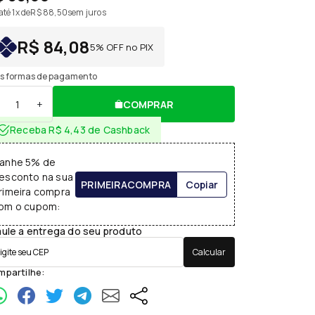
té 1x de
R$ 88,50
sem juros
R$ 84,08
5% OFF no PIX
s formas de pagamento
+
COMPRAR
Receba R$ 4,43 de Cashback
anhe 5% de
esconto na sua
PRIMEIRACOMPRA
Copiar
rimeira compra
om o cupom:
ule a entrega do seu produto
Calcular
partilhe: