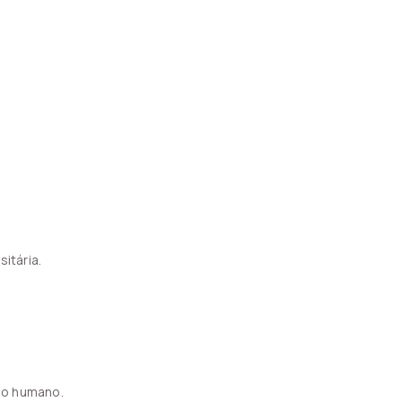
itária.
mo humano.