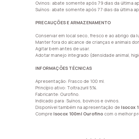
Ovinos: abate somente após 79 dias da última a
Suínos: abate somente após 77 dias da última ap
PRECAUÇÕES E ARMAZENAMENTO
Conservar em local seco, fresco e ao abrigo da lu
Manter fora do alcance de crianças e animais do
Agitar bem antes de usar.
Adotar manejo integrado (densidade animal, higi
INFORMAÇÕES TÉCNICAS
Apresentação: Frasco de 100 ml.
Princípio ativo: Toltrazuril 5%.
Fabricante: Ourofino.
Indicado para: Suínos, bovinos e ovinos.
Disponível também na apresentação de
Isocox 1
Compre
Isocox 100ml Ourofino
com o melhor pre