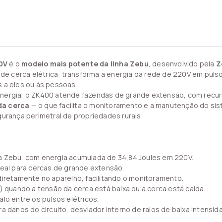
0V
é o
modelo mais potente da linha Zebu
, desenvolvido pela
Z
 de cerca elétrica: transforma a energia da rede de 220V em pulso
 a eles ou às pessoas.
 energia, o ZK400 atende fazendas de grande extensão, com rec
da cerca
— o que facilita o monitoramento e a manutenção do sis
gurança perimetral de propriedades rurais.
a Zebu, com energia acumulada de 34,84 Joules em 220V.
deal para cercas de grande extensão.
diretamente no aparelho, facilitando o monitoramento.
) quando a tensão da cerca está baixa ou a cerca está caída.
lo entre os pulsos elétricos.
ra danos do circuito, desviador interno de raios de baixa intensi