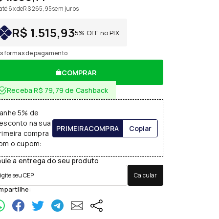
até 6x de
R$ 265,95
sem juros
R$ 1.515,93
5% OFF no PIX
s formas de pagamento
COMPRAR
Receba R$ 79,79 de Cashback
anhe 5% de
esconto na sua
PRIMEIRACOMPRA
Copiar
rimeira compra
om o cupom:
ule a entrega do seu produto
Calcular
partilhe: