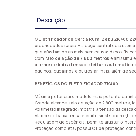
Descrição
O
Eletrificador de Cerca Rural Zebu ZK400 22
propriedades rurais. É a peça central do sistema
que afastam os animais sem causar danos físicos
Com
raio de ação de 7.800 metros
e altíssima
alarme de baixa tensão
e
leitura automática 
equinos, bubalinos e outros animais, além de se
BENEFÍCIOS DO ELETRIFICADOR ZK400
Máxima potência: o modelo mais potente da linh
Grande alcance: raio de ação de 7.800 metros, i
Voltímetro integrado: mostra a tensão da cerca 
Alarme de baixa tensão: emite sinal sonoro (bipe
Regulagem de cadência: permite ajustar o interva
Proteção completa: possui C.I. de proteção cont