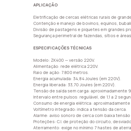
APLICAÇÃO
Eletrificação de cercas elétricas rurais de gran
Contenção e manejo de bovinos, equinos, bubali
Divisão de pastagens e piquetes em grandes pr
Segurança perimetral de fazendas, sítios e áreas 
ESPECIFICAÇÕES TÉCNICAS
Modelo: ZK400 — versão 220V.
Alimentação: rede elétrica 220V.
Raio de ação: 7.800 metros.
Energia acumulada: 34,84 Joules (em 220V).
Energia liberada: 33,70 Joules (em 220V).
Tensão de saída sem carga: aproximadamente 9 a
Intervalo entre pulsos: regulável, de 1,1 a 2 se
Consumo de energia elétrica: aproximadamente 
Voltímetro integrado: indica a tensão da cerca.
Alarme: aviso sonoro de cerca com baixa tensão /
Proteções: C.I. de proteção do circuito, desviad
Aterramento: exige no mínimo 7 hastes de aterr