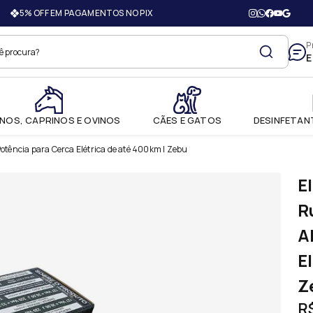
5% OFF EM PAGAMENTOS NO PIX
adovet Produtos Agroveterinár
P
E
NOS, CAPRINOS E OVINOS
CÃES E GATOS
DESINFETANT
Potência para Cerca Elétrica de até 400km | Zebu
E
R
A
E
Z
R$