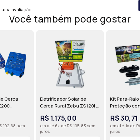
r uma avaliação.
Você também pode gostar
 de Cerca
Eletrificador Solar de
Kit Para-Raio
K200
Cerca Rural Zebu ZS120i -
Proteção con
Bivolt
Cerca Elétrica de até
Descargas El
R$ 1.175,00
R$ 30,71
ra Cerca
120km com Painel Solar
Eletrificador
$ 102,68 sem
em até 6x de R$ 195,83 sem
em até 1x de R
té 200km |
35W | Zebu
Rural | Zebu
juros
juros