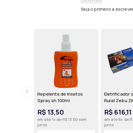
Seja o primeiro a escreve
Repelente de Insetos
Eletrificador
Spray 4h 100ml
Rural Zebu Z
Automático - 
R$ 13,50
R$ 616,11
127V/220V pa
em até 1x de R$ 13,50 sem
em até 6x de R
Elétrica de a
juros
juros
Zebu