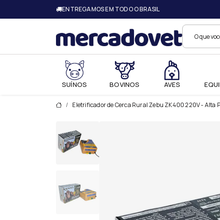
ENTREGAMOS EM TODO O BRASIL
Merc
SUÍNOS
BOVINOS
AVES
EQUI
Eletrificador de Cerca Rural Zebu ZK400 220V - Alta 