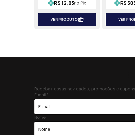
R$ 12,83
R$ 58
no Pix
VER PRODUTO
VER PR
C
Receba nossas novidades, promoções e cupons 
E-mail
*
Nome