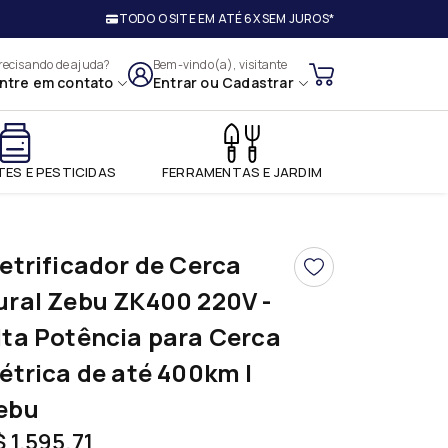
TODO O SITE EM ATÉ 6X SEM JUROS*
ios Ltda
recisando de ajuda?
Bem-vindo(a), visitante
ntre em contato
Entrar
ou
Cadastrar
ES E PESTICIDAS
FERRAMENTAS E JARDIM
letrificador de Cerca
ural Zebu ZK400 220V -
lta Potência para Cerca
létrica de até 400km |
ebu
 1.595,71