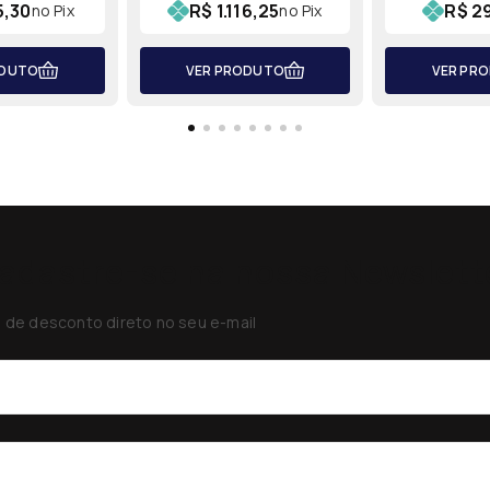
5,30
R$ 1.116,25
R$ 29
no Pix
no Pix
ODUTO
VER PRODUTO
VER PR
adastre-se na nossa Newslett
de desconto direto no seu e-mail