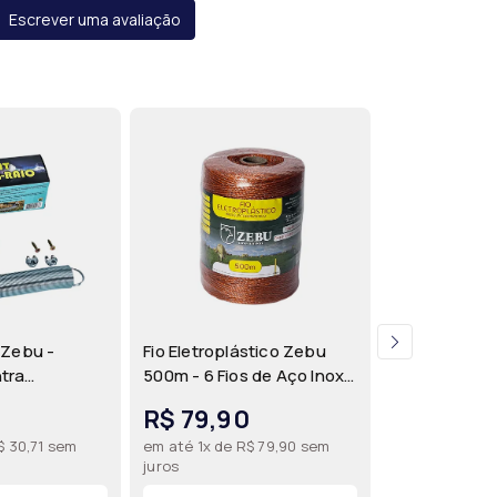
Escrever uma avaliação
 Zebu -
Fio Eletroplástico Zebu
Ferrão Eletrô
tra
500m - 6 Fios de Aço Inox
Recarregável
étricas para
para Cerca Elétrica Móvel |
3,6 Joules -
R$ 79,90
R$ 150,
es de Cerca
Zebu
Rígido para 
$ 30,71 sem
em até 1x de R$ 79,90 sem
em até 2x de 
Gado | Zebu
juros
juros