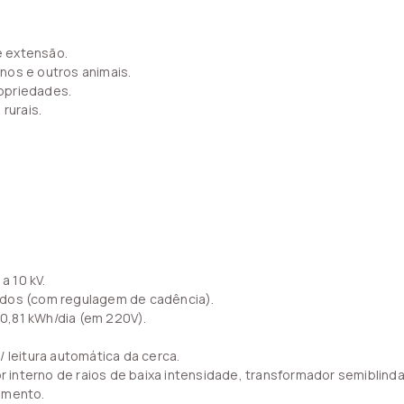
de extensão.
nos e outros animais.
opriedades.
rurais.
 10 kV.
gundos (com regulagem de cadência).
0,81 kWh/dia (em 220V).
 leitura automática da cerca.
or interno de raios de baixa intensidade, transformador semiblind
amento.