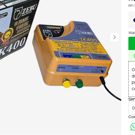
em 
Mai
G
d
p
c
Sim
Com