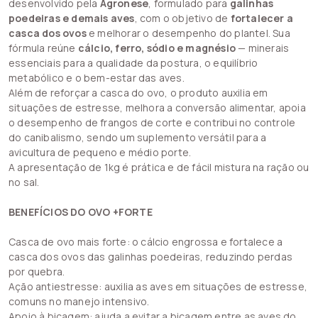
desenvolvido pela
Agronese
, formulado para
galinhas
poedeiras e demais aves
, com o objetivo de
fortalecer a
casca dos ovos
e melhorar o desempenho do plantel. Sua
fórmula reúne
cálcio, ferro, sódio e magnésio
— minerais
essenciais para a qualidade da postura, o equilíbrio
metabólico e o bem-estar das aves.
Além de reforçar a casca do ovo, o produto auxilia em
situações de estresse, melhora a conversão alimentar, apoia
o desempenho de frangos de corte e contribui no controle
do canibalismo, sendo um suplemento versátil para a
avicultura de pequeno e médio porte.
A apresentação de 1kg é prática e de fácil mistura na ração ou
no sal.
BENEFÍCIOS DO OVO +FORTE
Casca de ovo mais forte: o cálcio engrossa e fortalece a
casca dos ovos das galinhas poedeiras, reduzindo perdas
por quebra.
Ação antiestresse: auxilia as aves em situações de estresse,
comuns no manejo intensivo.
Apoio à bicagem: ajuda a evitar a bicagem entre as aves do