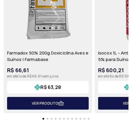
Farmadox 50% 200g Doxiciclina Aves e
Isocox 1L - Anti
Suínos | Farmabase
5% para Suínos,
Ourofino
R$ 66,61
R$ 600,21
em até 1x de R$ 66,61 sem juros
em até 6x de R$ 100
R$ 63,28
VER PRODUTO
VER