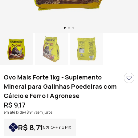
Ovo Mais Forte 1kg - Suplemento
Mineral para Galinhas Poedeiras com
Cálcio e Ferro | Agronese
R$ 9,17
em até 1x de
R$ 9,17
sem juros
R$ 8,71
5% OFF no PIX