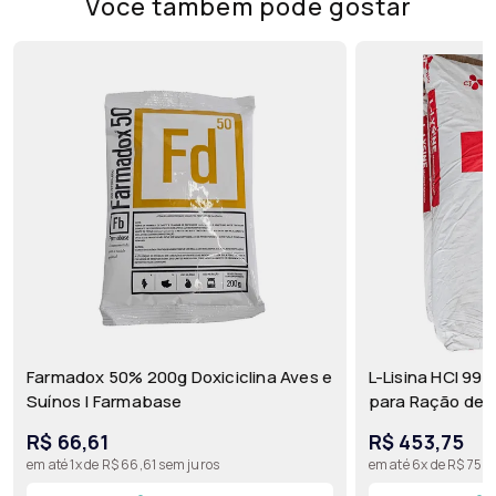
Você também pode gostar
Farmadox 50% 200g Doxiciclina Aves e
L-Lisina HCl 99
Suínos | Farmabase
para Ração de S
CJ Bio (Best Am
R$ 66,61
R$ 453,75
em até 1x de R$ 66,61 sem juros
em até 6x de R$ 75,6