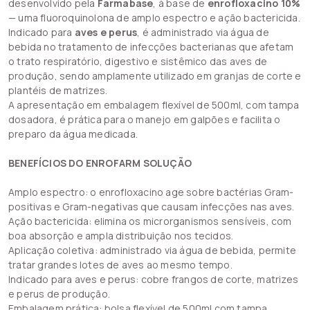
desenvolvido pela
Farmabase
, à base de
enrofloxacino 10%
— uma fluoroquinolona de amplo espectro e ação bactericida.
Indicado para
aves e perus
, é administrado via água de
bebida no tratamento de infecções bacterianas que afetam
o trato respiratório, digestivo e sistêmico das aves de
produção, sendo amplamente utilizado em granjas de corte e
plantéis de matrizes.
A apresentação em embalagem flexível de 500ml, com tampa
dosadora, é prática para o manejo em galpões e facilita o
preparo da água medicada.
BENEFÍCIOS DO ENROFARM SOLUÇÃO
Amplo espectro: o enrofloxacino age sobre bactérias Gram-
positivas e Gram-negativas que causam infecções nas aves.
Ação bactericida: elimina os microrganismos sensíveis, com
boa absorção e ampla distribuição nos tecidos.
Aplicação coletiva: administrado via água de bebida, permite
tratar grandes lotes de aves ao mesmo tempo.
Indicado para aves e perus: cobre frangos de corte, matrizes
e perus de produção.
Embalagem prática: bolsa flexível de 500ml com tampa