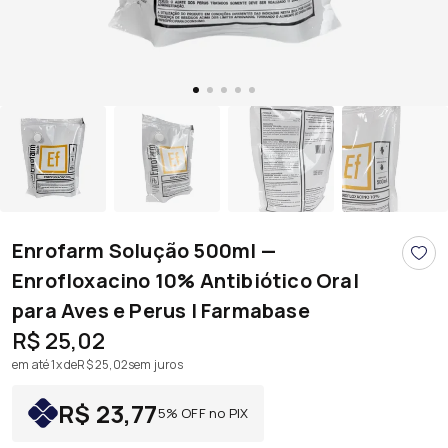
Enrofarm Solução 500ml —
Enrofloxacino 10% Antibiótico Oral
para Aves e Perus | Farmabase
R$ 25,02
em até 1x de
R$ 25,02
sem juros
R$ 23,77
5% OFF no PIX