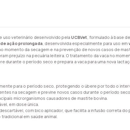
e uso veterinário desenvolvido pela
UCBVet
, formulado à base d
 de ação prolongada
, desenvolvida especialmente para uso em
 no momento da secagem e na prevenção de novos casos de masti
ram prejuízo na pecuária leiteira. O tratamento da vaca no mo
re durante o período seco e prepara a vaca para uma nova lactaç
mente para o período seco, protegendo o úbere por todo o interv
sentes na secagem e previne novos casos durante o período seco
ncipais microrganismos causadores de mastite bovina.
vel, em dose única.
escartável, com bico aplicador, que facilita a infusão correta do
 tradicional em saúde animal.