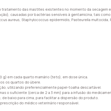
, no tratamento das mastites existentes no momento da secagem 
tação), causadas por bactérias sensíveis à gentamicina, tais com
ccus aureus, Staphylococcus epidermidis, Pasteurella multocida, 
10 g) em cada quarto mamário (teto), em dose única.
os os quartos do úbere.
ção, utilizando preferencialmente papel-toalha descartável.
penas o suficiente (cerca de 2 a 3 mm) para a infusão do medicamen
de baixo para cima, para facilitar a dispersão do produto.
 prescrição do médico veterinário responsável.