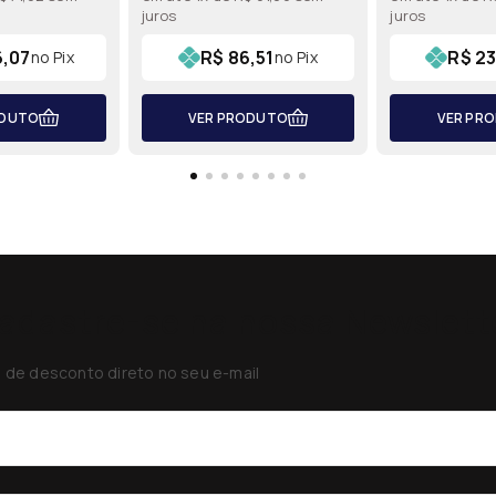
juros
juros
emitec
6,07
R$ 86,51
R$ 23
no Pix
no Pix
ODUTO
VER PRODUTO
VER PR
adastre-se na nossa Newslett
de desconto direto no seu e-mail