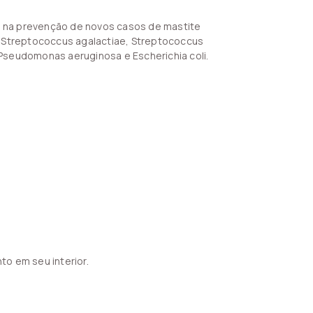
e na prevenção de novos casos de mastite
o Streptococcus agalactiae, Streptococcus
Pseudomonas aeruginosa e Escherichia coli.
to em seu interior.