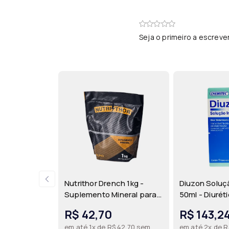
Seja o primeiro a escreve
Nutrithor Drench 1kg -
Diuzon Soluçã
Suplemento Mineral para
50ml - Diuréti
Bovinos | Rumo
inflamatório
R$ 42,70
R$ 143,2
Triclormetiaz
em até 1x de R$ 42,70 sem
em até 2x de R
Dexametason