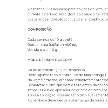
Mastizone VS é indicado para bovinos de leite
durante o período seco (fora do período de lac
dysgalactiae, Streptococcus uberis, Staphyloco
COMPOSIÇÃO
Cada seringa de 10 g contém:
Gentamicina (sulfato): 400 mg.
Veículo q.s.p.: 10 g.
MODO DE USO E DOSAGEM
Via de administração: intramamária.
Dose: aplicar todo o conteúdo de uma seringa (
Na última ordenha, ordenhar completamente tod
Desinfetar e enxugar bem o teto antes da aplica
Introduzir o bico aplicador no orifício do teto a
Após a aplicação, massagear o teto suavemente, 
A posologia deve seguir a orientação da bula e a