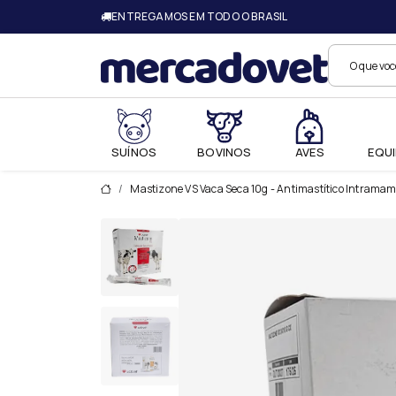
ENTREGAMOS EM TODO O BRASIL
Merc
SUÍNOS
BOVINOS
AVES
EQUI
Mastizone VS Vaca Seca 10g - Antimastítico Intramam