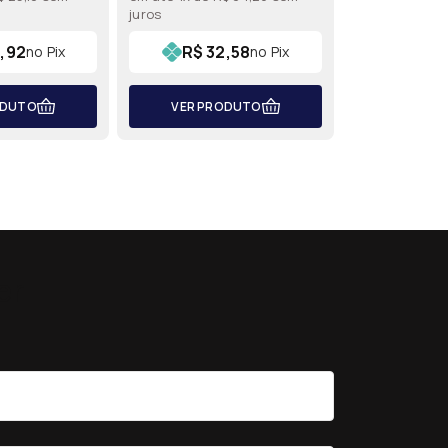
juros
juros
,92
R$ 32,58
R$ 2
no Pix
no Pix
ODUTO
VER PRODUTO
VER PR
er