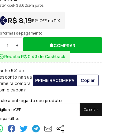
té 1x de
R$ 8,62
sem juros
R$ 8,19
5% OFF no PIX
s formas de pagamento
+
COMPRAR
Receba R$ 0,43 de Cashback
anhe 5% de
esconto na sua
PRIMEIRACOMPRA
Copiar
rimeira compra
om o cupom:
ule a entrega do seu produto
Calcular
partilhe: