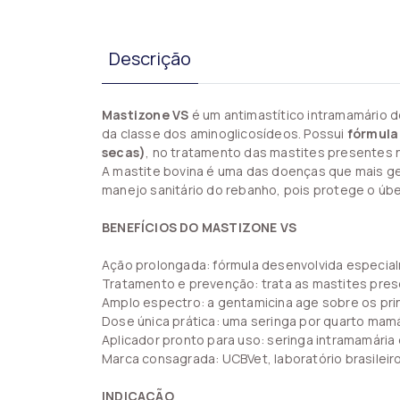
Descrição
Mastizone VS
é um antimastítico intramamário d
da classe dos aminoglicosídeos. Possui
fórmula
secas)
, no tratamento das mastites presentes
A mastite bovina é uma das doenças que mais ge
manejo sanitário do rebanho, pois protege o úbe
BENEFÍCIOS DO MASTIZONE VS
Ação prolongada: fórmula desenvolvida especial
Tratamento e prevenção: trata as mastites pre
Amplo espectro: a gentamicina age sobre os pri
Dose única prática: uma seringa por quarto mamá
Aplicador pronto para uso: seringa intramamária d
Marca consagrada: UCBVet, laboratório brasileiro
INDICAÇÃO