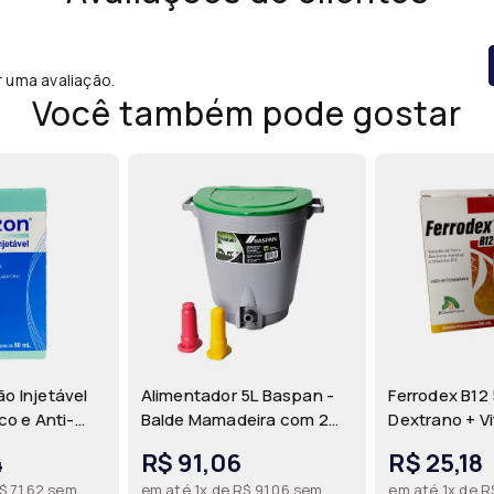
r uma avaliação.
Você também pode gostar
o Injetável
Alimentador 5L Baspan -
Ferrodex B12 
co e Anti-
Balde Mamadeira com 2
Dextrano + V
 com
Bicos para Amamentação
Injetável An
4
R$ 91,06
R$ 25,18
ida e
de Bezerros, Ovinos e
para Leitões 
$ 71,62 sem
em até 1x de R$ 91,06 sem
em até 1x de R
a para
Caprinos | Baspan
JA Saúde Ani