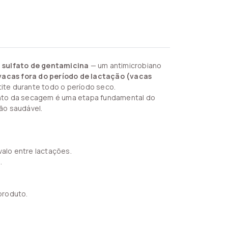
e
sulfato de gentamicina
— um antimicrobiano
vacas fora do período de lactação (vacas
te durante todo o período seco.
mento da secagem é uma etapa fundamental do
ão saudável.
alo entre lactações.
.
 produto.