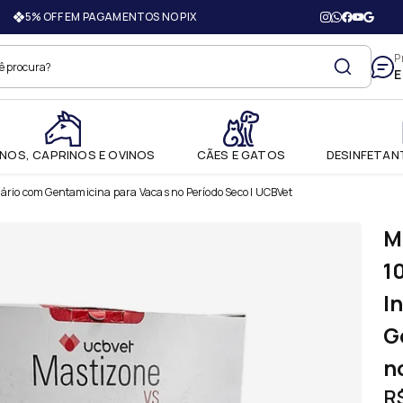
5% OFF EM PAGAMENTOS NO PIX
adovet Produtos Agroveterinár
P
E
NOS, CAPRINOS E OVINOS
CÃES E GATOS
DESINFETANT
ário com Gentamicina para Vacas no Período Seco | UCBVet
M
1
I
G
n
R