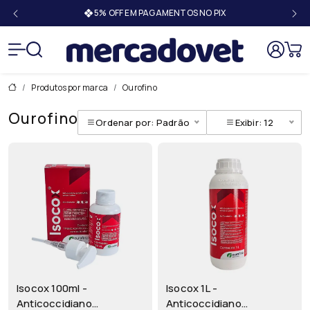
IX
Mercado
Produtos por marca
Ourofino
Ourofino
Ordenar por: Padrão
Exibir: 12
Isocox 100ml -
Isocox 1L -
Anticoccidiano
Anticoccidiano