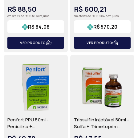
Toltrazuril 5% para
Toltrazuril 5% para
R$ 88,50
R$ 600,21
Leitões, Bezerros e
Suínos, Bovinos e Aves |
em até 1x de R$ 88,50 sem juros
em até 6x de R$ 100,04 sem juros
Cordeiros | Ourofino
Ourofino
R$ 84,08
R$ 570,20
VER PRODUTO
VER PRODUTO
Penfort PPU 50ml -
Trissulfin Injetável 50ml -
Penicilina +
Sulfa + Trimetoprim
Estreptomicina Injetável
Antibiótico para Bovinos |