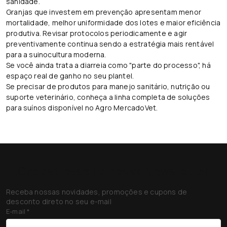
sanidade.
Granjas que investem em prevenção apresentam menor
mortalidade, melhor uniformidade dos lotes e maior eficiência
produtiva. Revisar protocolos periodicamente e agir
preventivamente continua sendo a estratégia mais rentável
para a suinocultura moderna.
Se você ainda trata a diarreia como "parte do processo", há
espaço real de ganho no seu plantel.
Se precisar de produtos para manejo sanitário, nutrição ou
suporte veterinário, conheça a linha completa de soluções
para suínos disponível no Agro MercadoVet.
Cadastre-se na nossa Newsletter
Receba nossas novidades, promoções e cupons de
desconto direto no seu e-mail
E-mail
*